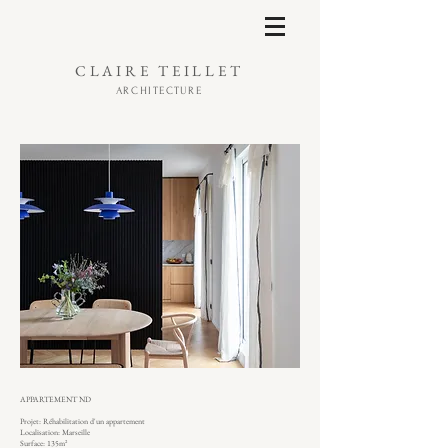
CLAIRE
TEILLET
ARCHITECTURE
APPARTEMENT ND
Projet: Réhabilitation d'un appartement
Localisation: Marseille
Surface: 135m²